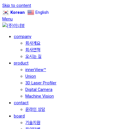
Skip to content
Korean
English
Menu
company
회사개요
회사연혁
오시는 길
product
innerView™
Union
3D Laser Profiler
Digital Camera
Machine Vision
contact
온라인 상담
board
기술지원