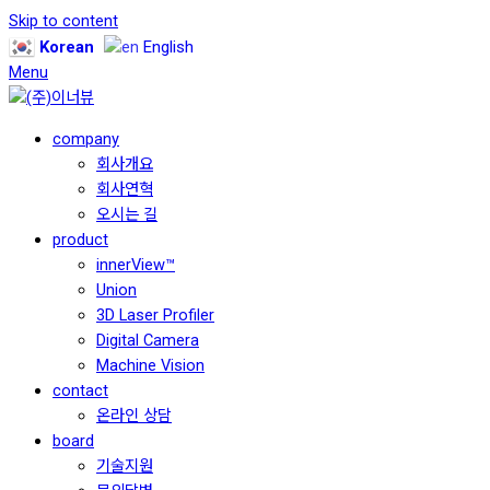
Skip to content
Korean
English
Menu
company
회사개요
회사연혁
오시는 길
product
innerView™
Union
3D Laser Profiler
Digital Camera
Machine Vision
contact
온라인 상담
board
기술지원